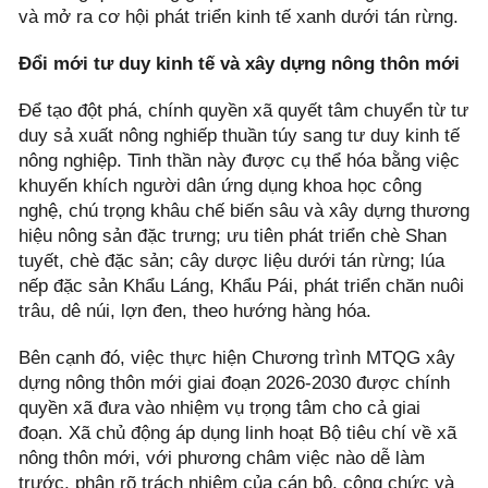
và mở ra cơ hội phát triển kinh tế xanh dưới tán rừng.
Đổi mới tư duy kinh tế và xây dựng nông thôn mới
Để tạo đột phá, chính quyền xã quyết tâm chuyển từ tư
duy sả xuất nông nghiếp thuần túy sang tư duy kinh tế
nông nghiệp. Tinh thần này được cụ thể hóa bằng việc
khuyến khích người dân ứng dụng khoa học công
nghệ, chú trọng khâu chế biến sâu và xây dựng thương
hiệu nông sản đặc trưng; ưu tiên phát triển chè Shan
tuyết, chè đặc sản; cây dược liệu dưới tán rừng; lúa
nếp đặc sản Khẩu Láng, Khẩu Pái, phát triển chăn nuôi
trâu, dê núi, lợn đen, theo hướng hàng hóa.
Bên cạnh đó, việc thực hiện Chương trình MTQG xây
dựng nông thôn mới giai đoạn 2026-2030 được chính
quyền xã đưa vào nhiệm vụ trọng tâm cho cả giai
đoạn. Xã chủ động áp dụng linh hoạt Bộ tiêu chí về xã
nông thôn mới, với phương châm việc nào dễ làm
trước, phân rõ trách nhiệm của cán bộ, công chức và