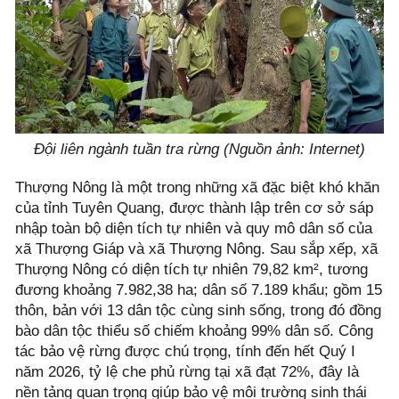
Đội liên ngành tuần tra rừng
(Nguồn ảnh: Internet)
Thượng Nông là một trong những xã đặc biệt khó khăn
của tỉnh Tuyên Quang, được thành lập trên cơ sở sáp
nhập toàn bộ diện tích tự nhiên và quy mô dân số của
xã Thượng Giáp và xã Thượng Nông. Sau sắp xếp, xã
Thượng Nông có diện tích tự nhiên 79,82 km², tương
đương khoảng 7.982,38 ha; dân số 7.189 khẩu; gồm 15
thôn, bản với 13 dân tộc cùng sinh sống, trong đó đồng
bào dân tộc thiểu số chiếm khoảng 99% dân số. Công
tác bảo vệ rừng được chú trọng, tính đến hết Quý I
năm 2026, tỷ lệ che phủ rừng tại xã đạt 72%, đây là
nền tảng quan trọng giúp bảo vệ môi trường sinh thái