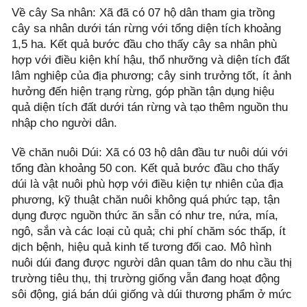
Về cây Sa nhân: Xã đã có 07 hộ dân tham gia trồng
cây sa nhân dưới tán rừng với tổng diện tích khoảng
1,5 ha. Kết quả bước đầu cho thấy cây sa nhân phù
hợp với điều kiện khí hậu, thổ nhưỡng và diện tích đất
lâm nghiệp của địa phương; cây sinh trưởng tốt, ít ảnh
hưởng đến hiện trạng rừng, góp phần tận dụng hiệu
quả diện tích đất dưới tán rừng và tạo thêm nguồn thu
nhập cho người dân.
Về chăn nuôi Dúi: Xã có 03 hộ dân đầu tư nuôi dúi với
tổng đàn khoảng 50 con. Kết quả bước đầu cho thấy
dúi là vật nuôi phù hợp với điều kiện tự nhiên của địa
phương, kỹ thuật chăn nuôi không quá phức tạp, tận
dụng được nguồn thức ăn sẵn có như tre, nứa, mía,
ngô, sắn và các loại củ quả; chi phí chăm sóc thấp, ít
dịch bệnh, hiệu quả kinh tế tương đối cao. Mô hình
nuôi dúi đang được người dân quan tâm do nhu cầu thị
trường tiêu thụ, thị trường giống vẫn đang hoạt động
sôi động, giá bán dúi giống và dúi thương phẩm ở mức