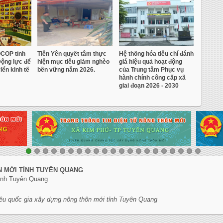
OCOP tỉnh
Tiên Yên quyết tâm thực
Hệ thống hóa tiêu chí đánh
ộng lực để
hiện mục tiêu giảm nghèo
giá hiệu quả hoạt động
iển kinh tế
bền vững năm 2026.
của Trung tâm Phục vụ
hành chính công cấp xã
giai đoạn 2026 - 2030
N MỚI TỈNH TUYÊN QUANG
tỉnh Tuyên Quang
êu quốc gia xây dựng nông thôn mới tỉnh Tuyên Quang