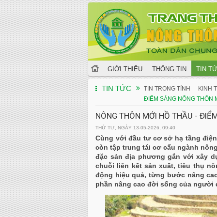
GIỚI THIỆU
THÔNG TIN
TIN T
TIN TỨC
TIN TRONG TỈNH
KINH T
ĐIỂM SÁNG NÔNG THÔN 
NÔNG THÔN MỚI HỒ THẦU - ĐIỂM
THỨ TƯ, NGÀY 13-05-2026, 09:40
Cùng với đầu tư cơ sở hạ tầng điện
còn tập trung tái cơ cấu ngành nôn
đặc sản địa phương gắn với xây dự
chuỗi liên kết sản xuất, tiêu thụ n
động hiệu quả, từng bước nâng cao 
phần nâng cao đời sống của người d