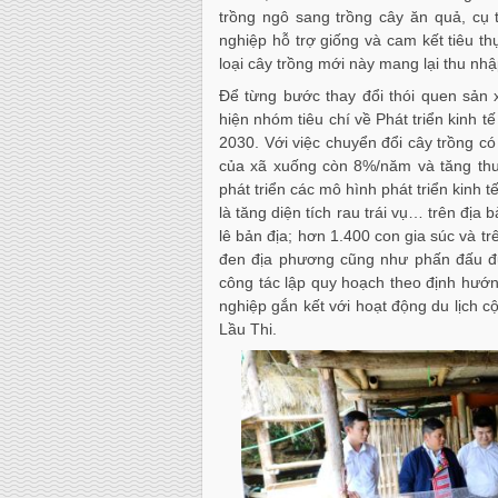
trồng ngô sang trồng cây ăn quả, cụ 
nghiệp hỗ trợ giống và cam kết tiêu t
loại cây trồng mới này mang lại thu nhậ
Để từng bước thay đổi thói quen sản x
hiện nhóm tiêu chí về Phát triển kinh t
2030. Với việc chuyển đổi cây trồng có
của xã xuống còn 8%/năm và tăng thu 
phát triển các mô hình phát triển kinh 
là tăng diện tích rau trái vụ… trên đị
lê bản địa; hơn 1.400 con gia súc và t
đen địa phương cũng như phấn đấu đư
công tác lập quy hoạch theo định hướng
nghiệp gắn kết với hoạt động du lịch c
Lầu Thi.