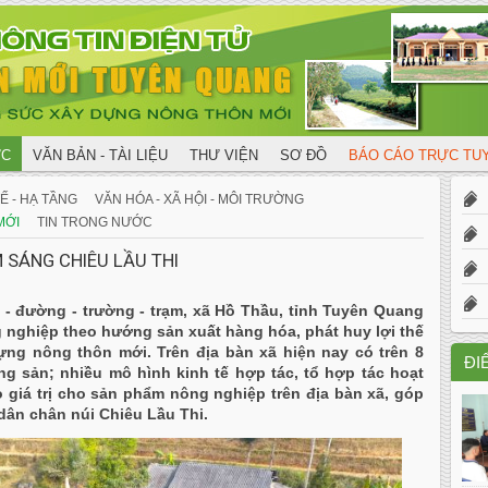
ỨC
VĂN BẢN - TÀI LIỆU
THƯ VIỆN
SƠ ĐỒ
BÁO CÁO TRỰC T
X
Ế - HẠ TẦNG
VĂN HÓA - XÃ HỘI - MÔI TRƯỜNG
MỚI
TIN TRONG NƯỚC
X
 SÁNG CHIÊU LẦU THI
T
 - đường - trường - trạm, xã Hồ Thầu, tỉnh Tuyên Quang
g nghiệp theo hướng sản xuất hàng hóa, phát huy lợi thế
ng nông thôn mới. Trên địa bàn xã hiện nay có trên 8
ĐI
ông sản; nhiều mô hình kinh tế hợp tác, tổ hợp tác hoạt
giá trị cho sản phẩm nông nghiệp trên địa bàn xã, góp
ân chân núi Chiêu Lầu Thi.