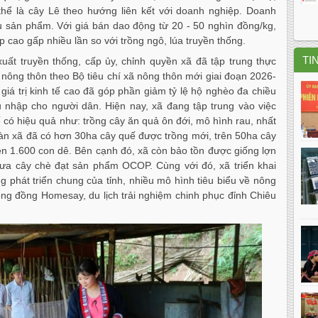
thể là cây Lê theo hướng liên kết với doanh nghiệp. Doanh
hụ sản phẩm. Với giá bán dao động từ 20 - 50 nghìn đồng/kg,
p cao gấp nhiều lần so với trồng ngô, lúa truyền thống.
TI
uất truyền thống, cấp ủy, chỉnh quyền xã đã tập trung thực
ế nông thôn theo Bộ tiêu chí xã nông thôn mới giai đoạn 2026-
 giá trị kinh tế cao đã góp phần giảm tỷ lệ hộ nghèo đa chiều
nhập cho người dân. Hiện nay, xã đang tập trung vào việc
tế có hiệu quả như: trồng cây ăn quả ôn đới, mô hình rau, nhất
a bàn xã đã có hơn 30ha cây quế được trồng mới, trên 50ha cây
rên 1.600 con dê. Bên cạnh đó, xã còn bảo tồn được giống lợn
a cây chè đạt sản phẩm OCOP. Cùng với đó, xã triển khai
 phát triển chung của tỉnh, nhiều mô hình tiêu biểu về nông
ộng đồng Homesay, du lịch trải nghiệm chinh phục đỉnh Chiêu