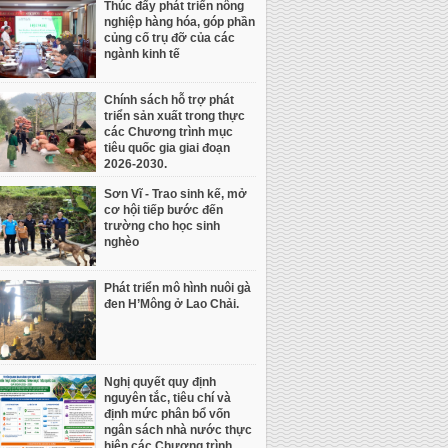
Thúc đẩy phát triển nông
nghiệp hàng hóa, góp phần
củng cố trụ đỡ của các
ngành kinh tế
Chính sách hỗ trợ phát
triển sản xuất trong thực
các Chương trình mục
tiêu quốc gia giai đoạn
2026-2030.
Sơn Vĩ - Trao sinh kế, mở
cơ hội tiếp bước đến
trường cho học sinh
nghèo
Phát triển mô hình nuôi gà
đen H’Mông ở Lao Chải.
Nghị quyết quy định
nguyên tắc, tiêu chí và
định mức phân bổ vốn
ngân sách nhà nước thực
hiện các Chương trình