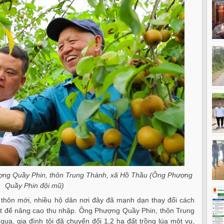
hượng Quầy Phin, thôn Trung Thành, xã Hồ Thầu (Ông Phượng
Quầy Phin đội mũ)
thôn mới, nhiều hộ dân nơi đây đã mạnh dạn thay đổi cách
uất để nâng cao thu nhập. Ông Phượng Quầy Phin, thôn Trung
ua, gia đình tôi đã chuyển đổi 1,2 ha đất trồng lúa một vụ,