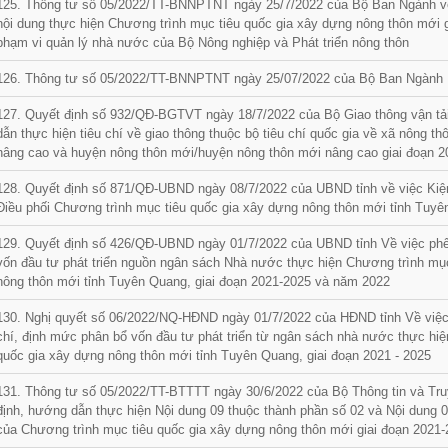
125. Thông tư số 05/2022/TT-BNNPTNT ngày 25/7/2022 của Bộ Ban Ngành v
nội dung thực hiện Chương trình mục tiêu quốc gia xây dựng nông thôn mới 
phạm vi quản lý nhà nước của Bộ Nông nghiệp và Phát triển nông thôn
126. Thông tư số 05/2022/TT-BNNPTNT ngày 25/07/2022 của Bộ Ban Ngành
127. Quyết định số 932/QĐ-BGTVT ngày 18/7/2022 của Bộ Giao thông vận tả
dẫn thực hiện tiêu chí về giao thông thuộc bộ tiêu chí quốc gia về xã nông t
nâng cao và huyện nông thôn mới/huyện nông thôn mới nâng cao giai đoạn 2
128. Quyết định số 871/QĐ-UBND ngày 08/7/2022 của UBND tỉnh về việc Kiệ
Điều phối Chương trình mục tiêu quốc gia xây dựng nông thôn mới tỉnh Tuy
129. Quyết định số 426/QĐ-UBND ngày 01/7/2022 của UBND tỉnh Về việc phê
vốn đầu tư phát triển nguồn ngân sách Nhà nước thực hiện Chương trình mụ
nông thôn mới tỉnh Tuyên Quang, giai đoạn 2021-2025 và năm 2022
130. Nghị quyết số 06/2022/NQ-HĐND ngày 01/7/2022 của HĐND tỉnh Về việc 
chí, định mức phân bổ vốn đầu tư phát triển từ ngân sách nhà nước thực hi
quốc gia xây dựng nông thôn mới tỉnh Tuyên Quang, giai đoạn 2021 - 2025
131. Thông tư số 05/2022/TT-BTTTT ngày 30/6/2022 của Bộ Thông tin và Tru
định, hướng dẫn thực hiện Nội dung 09 thuộc thành phần số 02 và Nội dung 
của Chương trình mục tiêu quốc gia xây dựng nông thôn mới giai đoạn 2021