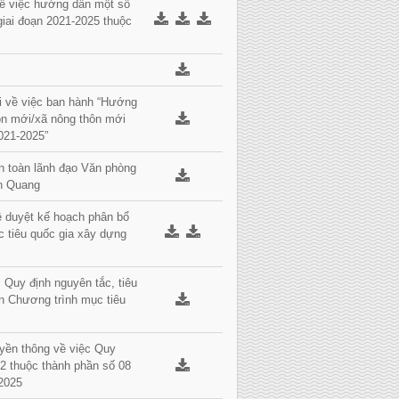
ề việc hướng dẫn một số
giai đoạn 2021-2025 thuộc
i về việc ban hành “Hướng
hôn mới/xã nông thôn mới
021-2025”
n toàn lãnh đạo Văn phòng
ên Quang
 duyệt kế hoạch phân bổ
c tiêu quốc gia xây dựng
Quy định nguyên tắc, tiêu
ện Chương trình mục tiêu
yền thông về việc Quy
02 thuộc thành phần số 08
-2025