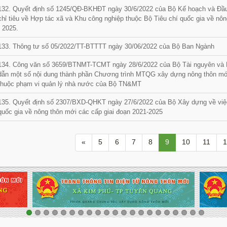
132. Quyết định số 1245/QĐ-BKHĐT ngày 30/6/2022 của Bộ Kế hoạch và Đầu
chỉ tiêu về Hợp tác xã và Khu công nghiệp thuộc Bộ Tiêu chí quốc gia về nôn
- 2025.
133. Thông tư số 05/2022/TT-BTTTT ngày 30/06/2022 của Bộ Ban Ngành
134. Công văn số 3659/BTNMT-TCMT ngày 28/6/2022 của Bộ Tài nguyên và 
dẫn một số nội dung thành phần Chương trình MTQG xây dựng nông thôn mới
thuộc phạm vi quản lý nhà nước của Bộ TN&MT
135. Quyết định số 2307/BXD-QHKT ngày 27/6/2022 của Bộ Xây dựng về việ
quốc gia về nông thôn mới các cấp giai đoạn 2021-2025
«
5
6
7
8
9
10
11