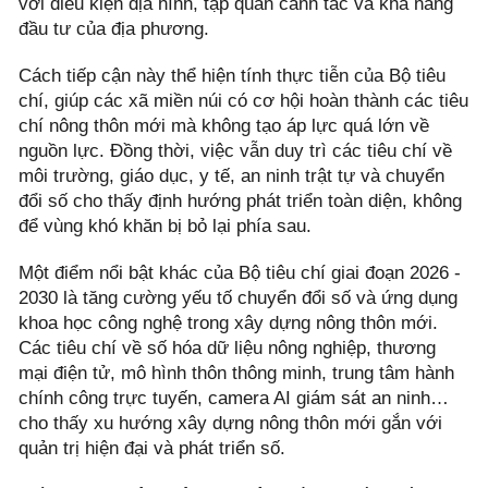
với điều kiện địa hình, tập quán canh tác và khả năng
đầu tư của địa phương.
Cách tiếp cận này thể hiện tính thực tiễn của Bộ tiêu
chí, giúp các xã miền núi có cơ hội hoàn thành các tiêu
chí nông thôn mới mà không tạo áp lực quá lớn về
nguồn lực. Đồng thời, việc vẫn duy trì các tiêu chí về
môi trường, giáo dục, y tế, an ninh trật tự và chuyển
đổi số cho thấy định hướng phát triển toàn diện, không
để vùng khó khăn bị bỏ lại phía sau.
Một điểm nổi bật khác của Bộ tiêu chí giai đoạn 2026 -
2030 là tăng cường yếu tố chuyển đổi số và ứng dụng
khoa học công nghệ trong xây dựng nông thôn mới.
Các tiêu chí về số hóa dữ liệu nông nghiệp, thương
mại điện tử, mô hình thôn thông minh, trung tâm hành
chính công trực tuyến, camera AI giám sát an ninh…
cho thấy xu hướng xây dựng nông thôn mới gắn với
quản trị hiện đại và phát triển số.