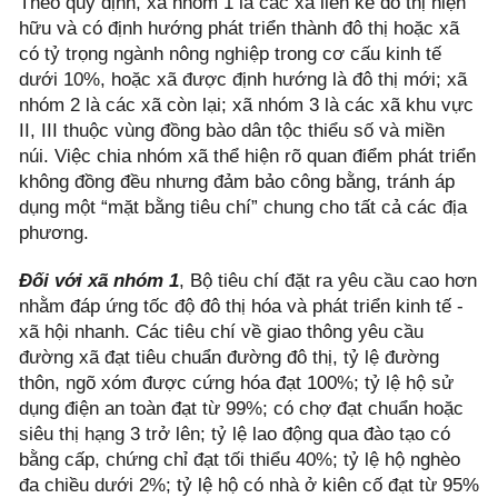
Theo quy định, xã nhóm 1 là các xã liền kề đô thị hiện
hữu và có định hướng phát triển thành đô thị hoặc xã
có tỷ trọng ngành nông nghiệp trong cơ cấu kinh tế
dưới 10%, hoặc xã được định hướng là đô thị mới; xã
nhóm 2 là các xã còn lại; xã nhóm 3 là các xã khu vực
II, III thuộc vùng đồng bào dân tộc thiểu số và miền
núi. Việc chia nhóm xã thể hiện rõ quan điểm phát triển
không đồng đều nhưng đảm bảo công bằng, tránh áp
dụng một “mặt bằng tiêu chí” chung cho tất cả các địa
phương.
Đối với xã nhóm 1
, Bộ tiêu chí đặt ra yêu cầu cao hơn
nhằm đáp ứng tốc độ đô thị hóa và phát triển kinh tế -
xã hội nhanh. Các tiêu chí về giao thông yêu cầu
đường xã đạt tiêu chuẩn đường đô thị, tỷ lệ đường
thôn, ngõ xóm được cứng hóa đạt 100%; tỷ lệ hộ sử
dụng điện an toàn đạt từ 99%; có chợ đạt chuẩn hoặc
siêu thị hạng 3 trở lên; tỷ lệ lao động qua đào tạo có
bằng cấp, chứng chỉ đạt tối thiểu 40%; tỷ lệ hộ nghèo
đa chiều dưới 2%; tỷ lệ hộ có nhà ở kiên cố đạt từ 95%