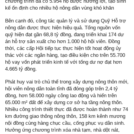
chương trình đã có 5.954 hộ được hưởng lợi, tạo sinh
kế ổn định cho nhiều hộ nông dân vùng khó khăn
Bên cạnh đó, công tác quản lý và sử dụng Quỹ Hỗ trợ
nông dân được thực hiện hiệu quả. Tổng nguồn vốn
quỹ hiện đạt gần 68,8 tỷ đồng, đang triển khai 174 dự
án hỗ trợ sản xuất cho hơn 1.000 hộ hội viên. Đồng
thời, các cấp Hội tiếp tục thực hiện tốt hoạt động ủy
thác với các ngân hàng, tạo điều kiện cho trên 55.700
hộ vay vốn phát triển kinh tế với tổng dư nợ đạt hơn
4.665 tỷ đồng.
Phát huy vai trò chủ thể trong xây dựng nông thôn mới,
hội viên nông dân toàn tỉnh đã đóng góp trên 2,4 tỷ
đồng, hơn 58.000 ngày công lao động và hiến trên
65.000 m² đất để xây dựng cơ sở hạ tầng nông thôn.
Nhiều công trình thiết thực đã được hoàn thành như 74
km đường giao thông nông thôn, 158 km kênh mương
nội đồng cùng hàng chục cầu, cống phục vụ dân sinh.
Hưởng ứng chương trình xóa nhà tạm, nhà dột nát,