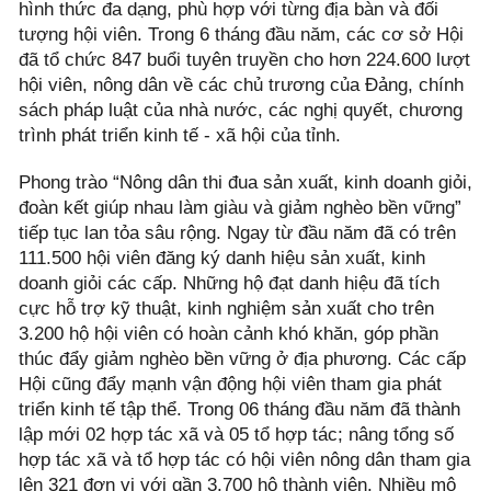
hình thức đa dạng, phù hợp với từng địa bàn và đối
tượng hội viên. Trong 6 tháng đầu năm, các cơ sở Hội
đã tổ chức 847 buổi tuyên truyền cho hơn 224.600 lượt
hội viên, nông dân về các chủ trương của Đảng, chính
sách pháp luật của nhà nước, các nghị quyết, chương
trình phát triển kinh tế - xã hội của tỉnh.
Phong trào “Nông dân thi đua sản xuất, kinh doanh giỏi,
đoàn kết giúp nhau làm giàu và giảm nghèo bền vững”
tiếp tục lan tỏa sâu rộng. Ngay từ đầu năm đã có trên
111.500 hội viên đăng ký danh hiệu sản xuất, kinh
doanh giỏi các cấp. Những hộ đạt danh hiệu đã tích
cực hỗ trợ kỹ thuật, kinh nghiệm sản xuất cho trên
3.200 hộ hội viên có hoàn cảnh khó khăn, góp phần
thúc đẩy giảm nghèo bền vững ở địa phương. Các cấp
Hội cũng đẩy mạnh vận động hội viên tham gia phát
triển kinh tế tập thể. Trong 06 tháng đầu năm đã thành
lập mới 02 hợp tác xã và 05 tổ hợp tác; nâng tổng số
hợp tác xã và tổ hợp tác có hội viên nông dân tham gia
lên 321 đơn vị với gần 3.700 hộ thành viên. Nhiều mô