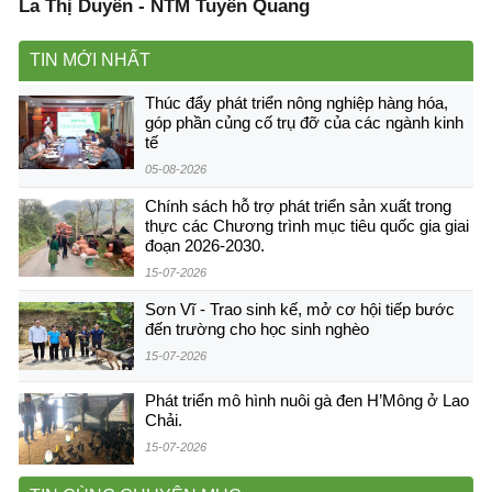
La Thị Duyên - NTM Tuyên Quang
TIN MỚI NHẤT
Thúc đẩy phát triển nông nghiệp hàng hóa,
góp phần củng cố trụ đỡ của các ngành kinh
tế
05-08-2026
Chính sách hỗ trợ phát triển sản xuất trong
thực các Chương trình mục tiêu quốc gia giai
đoạn 2026-2030.
15-07-2026
Sơn Vĩ - Trao sinh kế, mở cơ hội tiếp bước
đến trường cho học sinh nghèo
15-07-2026
Phát triển mô hình nuôi gà đen H’Mông ở Lao
Chải.
15-07-2026