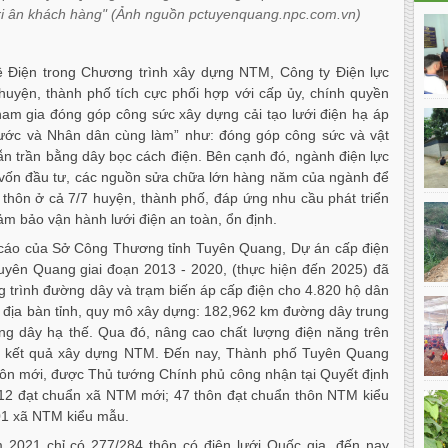
Tri ân khách hàng" (Ảnh nguồn pctuyenquang.npc.com.vn)
về Điện trong Chương trình xây dựng NTM, Công ty Điện lực
huyện, thành phố tích cực phối hợp với cấp ủy, chính quyền
am gia đóng góp công sức xây dựng cải tạo lưới điện hạ áp
ước và Nhân dân cùng làm” như: đóng góp công sức và vật
 dẫn trần bằng dây bọc cách điện. Bên cạnh đó, ngành điện lực
vốn đầu tư, các nguồn sửa chữa lớn hàng năm của ngành để
 thôn ở cả 7/7 huyện, thành phố, đáp ứng nhu cầu phát triển
ảm bảo vận hành lưới điện an toàn, ổn định.
 cáo của Sở Công Thương tỉnh Tuyên Quang, Dự án cấp điện
Tuyên Quang giai đoạn 2013 - 2020, (thực hiện đến 2025) đã
 trình đường dây và trạm biến áp cấp điện cho 4.820 hộ dân
n địa bàn tỉnh, quy mô xây dựng: 182,962 km đường dây trung
ng dây hạ thế. Qua đó, nâng cao chất lượng điện năng trên
ào kết quả xây dựng NTM. Đến nay, Thành phố Tuyên Quang
ôn mới, được Thủ tướng Chính phủ công nhận tại Quyết định
12 đạt chuẩn xã NTM mới; 47 thôn đạt chuẩn thôn NTM kiểu
01 xã NTM kiểu mẫu.
 2021 chỉ có 277/284 thôn có điện lưới Quốc gia, đến nay