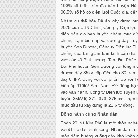
100% số thôn trên địa bàn huyện Hà
96,5% số hộ có điện lưới Quốc gia, đế
Nhằm cụ thể hóa Đề án xây dựng huy
2025 của UBND tỉnh, Công ty Điện lực 
điện trên địa bàn huyện nhằm mục đíc
chung trạm biến áp và đường dây truyề
huyện Sơn Dương, Công ty Điện lực Tuy
chống quá tải, giảm bán kính cấp điện
vực các xã Phú Lương, Tam Đa, Phúc 
Đại Phú huyện Sơn Dương với tổng mức
đường dây 35kV cấp điện cho 30 trạm 
dây 0,4kV. Cùng với đó, phối hợp với T
biến áp 110kV Sơn Nam. Để đồng bộ v
vào vận hành, Công ty Điện lực Tuyên 
tuyến 35kV lộ 371, 373, 375 sau trạm
mức đầu tư xây dựng là 21,6 tỷ đồng.
Đồng hành cùng Nhân dân
Thôn 20, xã Kim Phú là một thôn ngh
với 91 hộ dân sinh sống. Nhân dân tro
màn đêm buông xuống gây khó khăn cho v