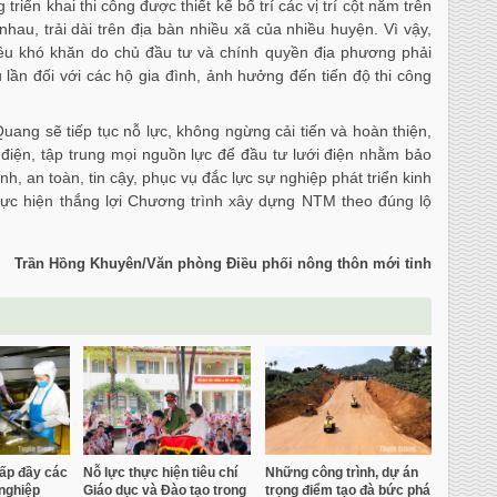
riển khai thi công được thiết kế bố trí các vị trí cột nằm trên
hau, trải dài trên địa bàn nhiều xã của nhiều huyện. Vì vậy,
ều khó khăn do chủ đầu tư và chính quyền địa phương phải
 lần đối với các hộ gia đình, ảnh hưởng đến tiến độ thi công
Quang sẽ tiếp tục nỗ lực, không ngừng cải tiến và hoàn thiện,
điện, tập trung mọi nguồn lực để đầu tư lưới điện nhằm bảo
h, an toàn, tin cậy, phục vụ đắc lực sự nghiệp phát triển kinh
thực hiện thắng lợi Chương trình xây dựng NTM theo đúng lộ
Trần Hồng Khuyên/Văn phòng Điều phối nông thôn mới tỉnh
lấp đầy các
Nỗ lực thực hiện tiêu chí
Những công trình, dự án
nghiệp
Giáo dục và Đào tạo trong
trọng điểm tạo đà bức phá