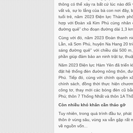
thông có thể xảy ra bất cứ lúc nào đối 
vất vả, sự lo lắng của bà con nơi đây, 
tuổi trẻ, năm 2023 Điện lực Thành ph
hợp với Đoàn xã Kim Phú cùng nhân d
đường quê” cho đoạn đường dài 1,3 km v
Cùng với đó, năm 2023 Đoàn thanh ni
Lằn, xã Sơn Phú, huyện Na Hang 20 triệ
sáng đường quê" với chiều dài 500 m,
phần giúp đảm bảo an ninh trật tự, thuận
Năm 2023 Điện lực Hàm Yên đã triển kh
đặt hệ thống đèn đường nông thôn, đư
Phú. Tiếp đó, cùng với chính quyền x
chính sách, đồng thời thực hiện chươ
công tơ, thay mới các bóng đèn cũ bằ
Phú; thôn 7 Thống Nhất và thôn 1A T
Còn nhiều khó khăn cần tháo gỡ
Tuy nhiên, trong quá trình đầu tư, phát
thôn ở vùng sâu, vùng xa vẫn gặp rất 
về nguồn vốn...