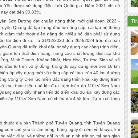
m Yên được sử dụng điện lưới Quốc gia. Năm 2021 chỉ có
n nay đạt đến 99,83%.
ện Sơn Dương đạt chuẩn nông thôn mới giai đoạn 2023 -
TI
Tuyên Quang đã tập trung đầu tư nâng cấp, cải tạo hệ thống
h giảm thất thoát điện năng do nhiều hộ dân phải sử dụng
n tải điện đi xa. Từ 31/12/2023 đến 28/4/2024 trên địa bàn
ên Quang đã triển khai đầu tư xây dựng các công trình điện,
, giảm tổn thất điện năng, nâng cao chất lượng điện áp khu
Ứng, Minh Thanh, Kháng Nhật, Hợp Hòa, Trường Sinh và xã
 đầu tư trên 52 tỷ đồng, trong đó xây dựng mới trên 16 km
biến áp xây dựng mới và nâng cấp cải tạo trên 40 km đường
ổng Công ty Điện lực miền Bắc đang triển khai xây dựng trạm
à khai thác hiệu quả khi đưa trạm biến áp 110kV Sơn Nam
Quang đang đẩy nhanh tiến độ triển khai dự án, xây dựng các
 biến áp 110kV Sơn Nam có chiều dài 4,58 km. Dự án có tổng
èo thuộc địa bàn Thành phố Tuyên Quang, tỉnh Tuyên Quang
ng xóm chủ yếu là làm nông, hàng ngày đi sớm về khuya, khi
iệc đi lại và những nỗi lo về an ninh trật tự, tai nạn giao