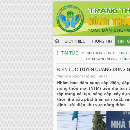
GIỚI THIỆU
THÔNG TIN
TIN T
TIN TỨC
TIN TRONG TỈNH
KINH T
ĐIỂM SÁNG NÔNG THÔN 
ĐIỆN LỰC TUYÊN QUANG ĐÓNG G
THỨ NĂM, NGÀY 30-05-2024, 09:43
Nhằm bảo đảm cung cấp điện, đáp 
nông thôn mới (NTM) trên địa bàn
tập trung cải tạo, nâng cấp, xây dự
thời nhu cầu phát triển sản xuất, 
định lưới điện khu vực nông thôn.