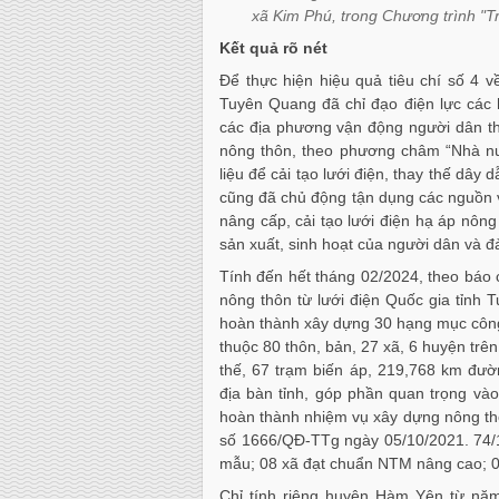
xã Kim Phú, trong Chương trình "
Kết quả rõ nét
Để thực hiện hiệu quả tiêu chí số 4 
Tuyên Quang đã chỉ đạo điện lực các 
các địa phương vận động người dân th
nông thôn, theo phương châm “Nhà n
liệu để cải tạo lưới điện, thay thế dây
cũng đã chủ động tận dụng các nguồn 
nâng cấp, cải tạo lưới điện hạ áp nông
sản xuất, sinh hoạt của người dân và đ
Tính đến hết tháng 02/2024, theo báo
nông thôn từ lưới điện Quốc gia tỉnh 
hoàn thành xây dựng 30 hạng mục công
thuộc 80 thôn, bản, 27 xã, 6 huyện trê
thế, 67 trạm biến áp, 219,768 km đườ
địa bàn tỉnh, góp phần quan trọng v
hoàn thành nhiệm vụ xây dựng nông th
số 1666/QĐ-TTg ngày 05/10/2021. 74/
mẫu; 08 xã đạt chuẩn NTM nâng cao; 
Chỉ tính riêng huyện Hàm Yên từ năm