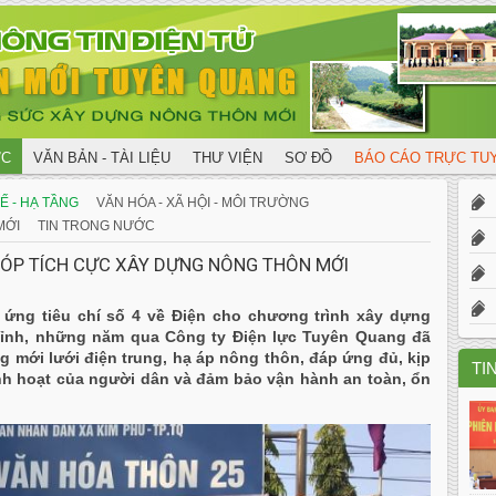
ỨC
VĂN BẢN - TÀI LIỆU
THƯ VIỆN
SƠ ĐỒ
BÁO CÁO TRỰC T
X
Ế - HẠ TẦNG
VĂN HÓA - XÃ HỘI - MÔI TRƯỜNG
MỚI
TIN TRONG NƯỚC
X
ÓP TÍCH CỰC XÂY DỰNG NÔNG THÔN MỚI
T
ứng tiêu chí số 4 về Điện cho chương trình xây dựng
 tỉnh, những năm qua Công ty Ðiện lực Tuyên Quang đã
ng mới lưới điện trung, hạ áp nông thôn, đáp ứng đủ, kịp
TI
sinh hoạt của người dân và đảm bảo vận hành an toàn, ổn