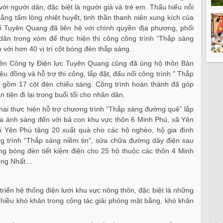
với người dân, đặc biệt là người già và trẻ em. Thấu hiểu nỗi
bằng tấm lòng nhiệt huyết, tinh thần thanh niên xung kích của
ố Tuyên Quang đã liên hệ với chính quyền địa phương, phối
ân trong xóm để thực hiện thi công công trình “Thắp sáng
ới hơn 40 vị trí cột bóng đèn thắp sáng.
ên Công ty Điện lực Tuyên Quang cũng đã ủng hộ thôn Bản
u đồng và hỗ trợ thi công, lắp đặt, đấu nối công trình " Thắp
 gồm 17 cột đèn chiếu sáng. Công trình hoàn thành đã góp
 tiện đi lại trong buổi tối cho nhân dân.
ai thực hiện hỗ trợ chương trình “Thắp sáng đường quê” lắp
a ánh sáng đến với bà con khu vực thôn 6 Minh Phú, xã Yên
ã Yên Phú tặng 20 xuất quà cho các hộ nghèo, hộ gia đình
ng trình “Thắp sáng niềm tin”, sửa chữa đường dây điện sau
ng bóng đèn tiết kiệm điện cho 25 hộ thuộc các thôn 4 Minh
hống Nhất…
 triển hệ thống điện lưới khu vực nông thôn, đặc biệt là những
nhiều khó khăn trong công tác giải phóng mặt bằng, khó khăn