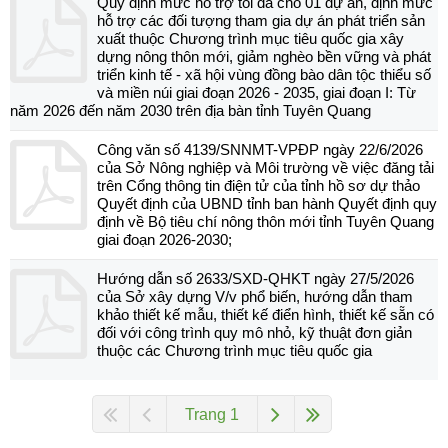
Quy định mức hỗ trợ tối đa cho 01 dự án, định mức
hỗ trợ các đối tượng tham gia dự án phát triển sản
xuất thuộc Chương trình mục tiêu quốc gia xây
dựng nông thôn mới, giảm nghèo bền vững và phát
triển kinh tế - xã hội vùng đồng bào dân tộc thiểu số
và miền núi giai đoạn 2026 - 2035, giai đoạn I: Từ
năm 2026 đến năm 2030 trên địa bàn tỉnh Tuyên Quang
Công văn số 4139/SNNMT-VPĐP ngày 22/6/2026
của Sở Nông nghiệp và Môi trường về việc đăng tải
trên Cổng thông tin điện tử của tỉnh hồ sơ dự thảo
Quyết định của UBND tỉnh ban hành Quyết định quy
định về Bộ tiêu chí nông thôn mới tỉnh Tuyên Quang
giai đoạn 2026-2030;
Hướng dẫn số 2633/SXD-QHKT ngày 27/5/2026
của Sở xây dựng V/v phổ biến, hướng dẫn tham
khảo thiết kế mẫu, thiết kế điển hình, thiết kế sẵn có
đối với công trình quy mô nhỏ, kỹ thuật đơn giản
thuộc các Chương trình mục tiêu quốc gia
Trang 1