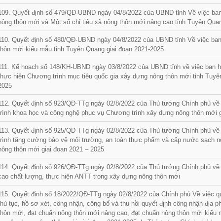
109. Quyết định số 479/QĐ-UBND ngày 04/8/2022 của UBND tỉnh Về việc ban 
nông thôn mới và Một số chỉ tiêu xã nông thôn mới nâng cao tỉnh Tuyên Qua
110. Quyết định số 480/QĐ-UBND ngày 04/8/2022 của UBND tỉnh Về việc ban
thôn mới kiểu mẫu tỉnh Tuyên Quang giai đoạn 2021-2025
111. Kế hoạch số 148/KH-UBND ngày 03/8/2022 của UBND tỉnh về việc ban h
thực hiện Chương trình mục tiêu quốc gia xây dựng nông thôn mới tỉnh Tuyê
2025
112. Quyết định số 923/QĐ-TTg ngày 02/8/2022 của Thủ tướng Chính phủ v
trình khoa học và công nghệ phục vụ Chương trình xây dựng nông thôn mới 
113. Quyết định số 925/QĐ-TTg ngày 02/8/2022 của Thủ tướng Chính phủ v
trình tăng cường bảo vệ môi trường, an toàn thực phẩm và cấp nước sạch n
nông thôn mới giai đoạn 2021 – 2025
114. Quyết định số 926/QĐ-TTg ngày 02/8/2022 của Thủ tướng Chính phủ về
cao chất lượng, thực hiện ANTT trong xây dựng nông thôn mới
115. Quyết định số 18/2022/QĐ-TTg ngày 02/8/2022 của Chính phủ Về việc quy 
thủ tục, hồ sơ xét, công nhận, công bố và thu hồi quyết định công nhận địa
thôn mới, đạt chuẩn nông thôn mới nâng cao, đạt chuẩn nông thôn mới kiểu