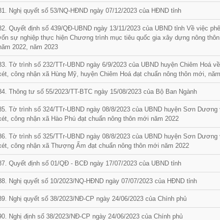
81. Nghị quyết số 53/NQ-HĐND ngày 07/12/2023 của HĐND tỉnh
82. Quyết định số 439/QĐ-UBND ngày 13/11/2023 của UBND tỉnh Về việc phê 
vốn sự nghiệp thực hiện Chương trình mục tiêu quốc gia xây dựng nông thô
năm 2022, năm 2023
83. Tờ trình số 232/TTr-UBND ngày 6/9/2023 của UBND huyện Chiêm Hoá về 
xét, công nhận xã Hùng Mỹ, huyện Chiêm Hoá đạt chuẩn nông thôn mới, nă
84. Thông tư số 55/2023/TT-BTC ngày 15/08/2023 của Bộ Ban Ngành
85. Tờ trình số 324/TTr-UBND ngày 08/8/2023 của UBND huyện Sơn Dương v
xét, công nhận xã Hào Phú đạt chuẩn nông thôn mới năm 2022
86. Tờ trình số 325/TTr-UBND ngày 08/8/2023 của UBND huyện Sơn Dương v
xét, công nhận xã Thượng Ấm đạt chuẩn nông thôn mới năm 2022
87. Quyết định số 01/QĐ - BCĐ ngày 17/07/2023 của UBND tỉnh
88. Nghị quyết số 10/2023/NQ-HĐND ngày 07/07/2023 của HĐND tỉnh
89. Nghị quyết số 38/2023/NĐ-CP ngày 24/06/2023 của Chính phủ
90. Nghị định số 38/2023/NĐ-CP ngày 24/06/2023 của Chính phủ