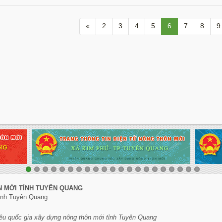
«
2
3
4
5
6
7
8
9
N MỚI TỈNH TUYÊN QUANG
tỉnh Tuyên Quang
êu quốc gia xây dựng nông thôn mới tỉnh Tuyên Quang