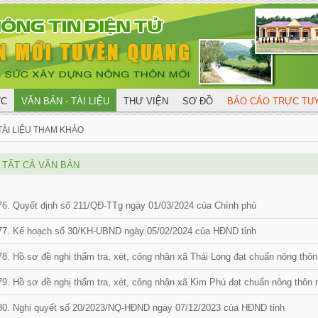
ỨC
VĂN BẢN - TÀI LIỆU
THƯ VIỆN
SƠ ĐỒ
BÁO CÁO TRỰC T
TÀI LIỆU THAM KHẢO
TẤT CẢ VĂN BẢN
76. Quyết định số 211/QĐ-TTg ngày 01/03/2024 của Chính phủ
77. Kế hoạch số 30/KH-UBND ngày 05/02/2024 của HĐND tỉnh
78. Hồ sơ đề nghị thẩm tra, xét, công nhận xã Thái Long đạt chuẩn nông th
79. Hồ sơ đề nghị thẩm tra, xét, công nhận xã Kim Phú đạt chuẩn nông thô
80. Nghị quyết số 20/2023/NQ-HĐND ngày 07/12/2023 của HĐND tỉnh