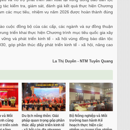
g tác kiểm tra, giám sát, đánh giá kết quả thực hiện Chương
ảm các mục tiêu, nhiệm vụ năm 2026 được hoàn thành đúng
ự vào cuộc đồng bộ của các cấp, các ngành và sự đồng thuận
ung triển khai thực hiện Chương trình mục tiêu quốc gia xây
ững và phát triển kinh tế - xã hội vùng đồng bào dân tộc
30, góp phần thúc đẩy phát triển kinh tế - xã hội, nâng cao
La Thị Duyên - NTM Tuyên Quang
 và Môi
Du lịch nông thôn: Giải
Bộ Nông nghiệp và Môi
ành cùng
pháp quan trọng góp phần
trường ban hành Kế
t triển sinh
thúc đẩy phát triển kinh tế
hoạch thực hiện các
ời sống
- xã hội của địa phương
nhiệm vụ trọng tâm nhiệm