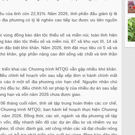
ều của tỉnh còn 22,91%. Năm 2026, tỉnh phấn đấu giảm tỷ lệ
c địa phương có tỷ lệ nghèo cao tiếp tục được ưu tiên nguồn
hội vùng đồng bào dân tộc thiểu số và miền núi; toàn tỉnh hiện
 bào dân tộc thiểu số và miền núi, 87 xã khu vực III, 14 xã
hôn đặc biệt khó khăn. Năm 2026, tỉnh đặt mục tiêu có 5 xã và
 khó khăn, góp phần nâng cao đời sống vật chất và tinh thần
c triển khai các Chương trình MTQG vẫn gặp nhiều khó khăn.
 điều chỉnh kế hoạch vốn sau sắp xếp đơn vị hành chính mất
báo cáo ở một số địa phương còn hạn chế. Nguyên nhân chủ
 chủ đầu tư, điều chỉnh hồ sơ pháp lý của nhiều dự án sau sắp
rung hạn và vốn năm 2026 chưa được giao.
06 tháng cuối năm, tỉnh sẽ tập trung hoàn thiện các cơ chế,
ác Chương trình MTQG; ban hành kế hoạch thực hiện Chương
h năm 2026. Đồng thời, các sở, ngành và địa phương sẽ tập
ân vốn, đẩy nhanh tiến độ các dự án đầu tư và nhiệm vụ sự
 nghèo; tổ chức đánh giá, xét công nhận các xã đạt chuẩn nông
 yếu và hỗ trợ phát triển sản xuất tại vùng đồng bào dân tộc