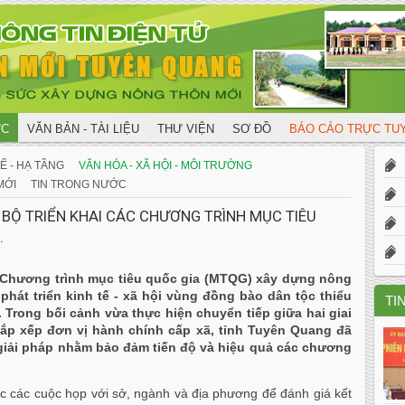
ỨC
VĂN BẢN - TÀI LIỆU
THƯ VIỆN
SƠ ĐỒ
BÁO CÁO TRỰC T
X
Ế - HẠ TẦNG
VĂN HÓA - XÃ HỘI - MÔI TRƯỜNG
MỚI
TIN TRONG NƯỚC
X
BỘ TRIỂN KHAI CÁC CHƯƠNG TRÌNH MỤC TIÊU
.
T
i Chương trình mục tiêu quốc gia (MTQG) xây dựng nông
hát triển kinh tế - xã hội vùng đồng bào dân tộc thiểu
TI
. Trong bối cảnh vừa thực hiện chuyển tiếp giữa hai giai
sắp xếp đơn vị hành chính cấp xã, tỉnh Tuyên Quang đã
giải pháp nhằm bảo đảm tiến độ và hiệu quả các chương
c các cuộc họp với sở, ngành và địa phương để đánh giá kết