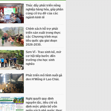
Thúc đẩy phát triển nông
nghiệp hàng hóa, góp phần
củng cố trụ đỡ của các
ngành kinh tế
Chính sách hỗ trợ phát
triển sản xuất trong thực
các Chương trình mục
tiêu quốc gia giai đoạn
2026-2030.
Sơn Vĩ - Trao sinh kế, mở
cơ hội tiếp bước đến
trường cho học sinh
nghèo
Phát triển mô hình nuôi gà
đen H’Mông ở Lao Chải.
Nghị quyết quy định
nguyên tắc, tiêu chí và
định mức phân bổ vốn
ngân sách nhà nước thực