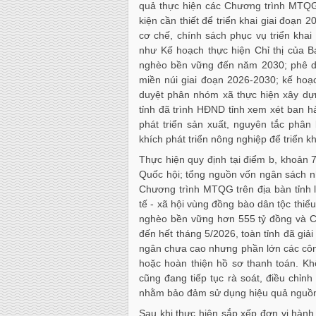
quả thực hiện các Chương trình MTQG 
kiện cần thiết để triển khai giai đoạn
cơ chế, chính sách phục vụ triển kha
như Kế hoạch thực hiện Chỉ thị của B
nghèo bền vững đến năm 2030; phê du
miền núi giai đoạn 2026-2030; kế ho
duyệt phân nhóm xã thực hiện xây dự
tỉnh đã trình HĐND tỉnh xem xét ban h
phát triển sản xuất, nguyên tắc phân
khích phát triển nông nghiệp để triển 
Thực hiện quy định tại điểm b, khoản
Quốc hội; tổng nguồn vốn ngân sách 
Chương trình MTQG trên địa bàn tỉnh là
tế - xã hội vùng đồng bào dân tộc thiể
nghèo bền vững hơn 555 tỷ đồng và C
đến hết tháng 5/2026, toàn tỉnh đã giải
ngân chưa cao nhưng phần lớn các công 
hoặc hoàn thiện hồ sơ thanh toán. Khối
cũng đang tiếp tục rà soát, điều chỉn
nhằm bảo đảm sử dụng hiệu quả nguồn 
Sau khi thực hiện sắp xếp đơn vị hành 