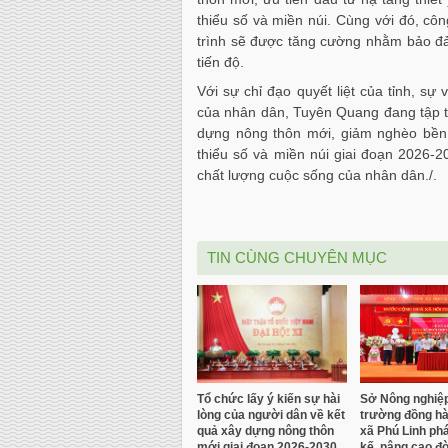
thiểu số và miền núi. Cùng với đó, côn
trình sẽ được tăng cường nhằm bảo đ
tiến độ.
Với sự chỉ đạo quyết liệt của tỉnh, s
của nhân dân, Tuyên Quang đang tập tr
dựng nông thôn mới, giảm nghèo bền v
thiểu số và miền núi giai đoạn 2026-20
chất lượng cuộc sống của nhân dân./.
TIN CÙNG CHUYÊN MỤC
Tổ chức lấy ý kiến sự hài
Sở Nông nghiệp
lòng của người dân về kết
trường đồng h
quả xây dựng nông thôn
xã Phú Linh phá
mới giai đoạn 2026-2030.
kế, nâng cao đ