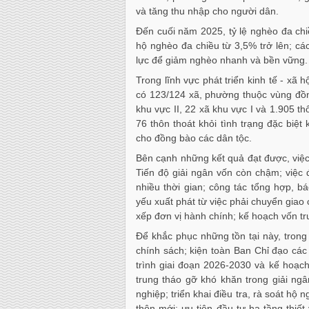
và tăng thu nhập cho người dân.
Đến cuối năm 2025, tỷ lệ nghèo đa chi
hộ nghèo đa chiều từ 3,5% trở lên; cá
lực để giảm nghèo nhanh và bền vững.
Trong lĩnh vực phát triển kinh tế - xã 
có 123/124 xã, phường thuộc vùng đồng
khu vực II, 22 xã khu vực I và 1.905 t
76 thôn thoát khỏi tình trạng đặc biệt
cho đồng bào các dân tộc.
Bên cạnh những kết quả đạt được, việ
Tiến độ giải ngân vốn còn chậm; việc
nhiều thời gian; công tác tổng hợp, 
yếu xuất phát từ việc phải chuyển giao
xếp đơn vị hành chính; kế hoạch vốn t
Để khắc phục những tồn tại này, trong 
chính sách; kiện toàn Ban Chỉ đạo c
trình giai đoạn 2026-2030 và kế hoạc
trung tháo gỡ khó khăn trong giải ng
nghiệp; triển khai điều tra, rà soát hộ
thôn mới; ưu tiên đầu tư hạ tầng thiết