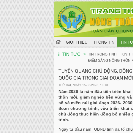
GIỚI THIỆU
THÔNG TIN
TIN T
TIN TỨC
TIN TRONG TỈNH
KINH T
ĐIỂM SÁNG NÔNG THÔN 
TUYÊN QUANG CHỦ ĐỘNG, ĐỒNG 
QUỐC GIA TRONG GIAI ĐOẠN MỚI
THỨ HAI, NGÀY 15-06-2026, 10:18
Năm 2026 là năm đầu tiên triển kha
thôn mới, giảm nghèo bền vững và p
số và miền núi giai đoạn 2026- 2030
đoạn chương trình, vừa triển khai 
chủ động thực hiện đồng bộ nhiều 
trình.
Ngay từ đầu năm, UBND tỉnh đã tổ chứ