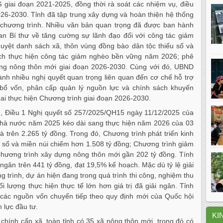
giai đoạn 2021-2025, đồng thời rà soát các nhiệm vụ, điều
 2026-2030. Tỉnh đã tập trung xây dựng và hoàn thiện hệ thống
i chương trình. Nhiều văn bản quan trọng đã được ban hành
an Bí thư về tăng cường sự lãnh đạo đối với công tác giảm
yệt danh sách xã, thôn vùng đồng bào dân tộc thiểu số và
ạch thực hiện công tác giảm nghèo bền vững năm 2026; phê
ng nông thôn mới giai đoạn 2026-2030. Cùng với đó, UBND
ành nhiều nghị quyết quan trọng liên quan đến cơ chế hỗ trợ
 bổ vốn, phân cấp quản lý nguồn lực và chính sách khuyến
khai thực hiện Chương trình giai đoạn 2026-2030.
 7, Điều 1 Nghị quyết số 257/2025/QH15 ngày 11/12/2025 của
nhà nước năm 2025 kéo dài sang thực hiện năm 2026 của 03
 trên 2.265 tỷ đồng. Trong đó, Chương trình phát triển kinh
u số và miền núi chiếm hơn 1.508 tỷ đồng; Chương trình giảm
hương trình xây dựng nông thôn mới gần 202 tỷ đồng. Tính
 ngân trên 441 tỷ đồng, đạt 19,5% kế hoạch. Mặc dù tỷ lệ giải
trình, dự án hiện đang trong quá trình thi công, nghiệm thu
 lượng thực hiện thực tế lớn hơn giá trị đã giải ngân. Tỉnh
h các nguồn vốn chuyển tiếp theo quy định mới của Quốc hội
lực đầu tư.
KI
chính cấp xã, toàn tỉnh có 35 xã nông thôn mới, trong đó có