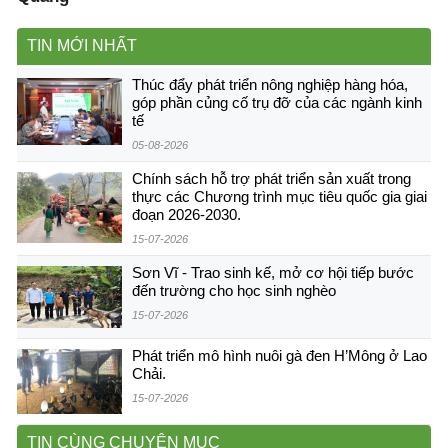
TIN MỚI NHẤT
Thúc đẩy phát triển nông nghiệp hàng hóa,
góp phần củng cố trụ đỡ của các ngành kinh
tế
05-08-2026
Chính sách hỗ trợ phát triển sản xuất trong
thực các Chương trình mục tiêu quốc gia giai
đoạn 2026-2030.
15-07-2026
Sơn Vĩ - Trao sinh kế, mở cơ hội tiếp bước
đến trường cho học sinh nghèo
15-07-2026
Phát triển mô hình nuôi gà đen H’Mông ở Lao
Chải.
15-07-2026
TIN CÙNG CHUYÊN MỤC