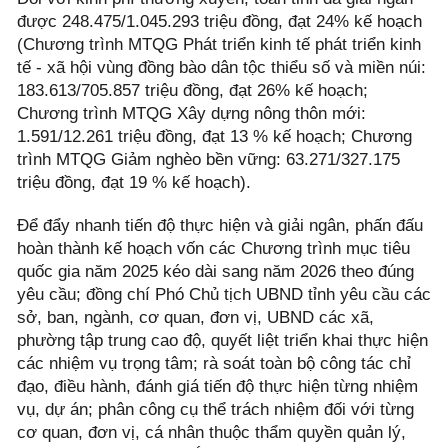
được 248.475/1.045.293 triệu đồng, đạt 24% kế hoạch
(Chương trình MTQG Phát triển kinh tế phát triển kinh
tế - xã hội vùng đồng bào dân tộc thiểu số và miền núi:
183.613/705.857 triệu đồng, đạt 26% kế hoạch;
Chương trình MTQG Xây dựng nông thôn mới:
1.591/12.261 triệu đồng, đạt 13 % kế hoạch; Chương
trình MTQG Giảm nghèo bền vững: 63.271/327.175
triệu đồng, đạt 19 % kế hoạch).
Để đẩy nhanh tiến độ thực hiện và giải ngân, phấn đấu
hoàn thành kế hoạch vốn các Chương trình mục tiêu
quốc gia năm 2025 kéo dài sang năm 2026 theo đúng
yêu cầu; đồng chí Phó Chủ tịch UBND tỉnh yêu cầu các
sở, ban, ngành, cơ quan, đơn vị, UBND các xã,
phường tập trung cao độ, quyết liệt triển khai thực hiện
các nhiệm vụ trọng tâm; rà soát toàn bộ công tác chỉ
đạo, điều hành, đánh giá tiến độ thực hiện từng nhiệm
vụ, dự án; phân công cụ thể trách nhiệm đối với từng
cơ quan, đơn vị, cá nhân thuộc thẩm quyền quản lý,