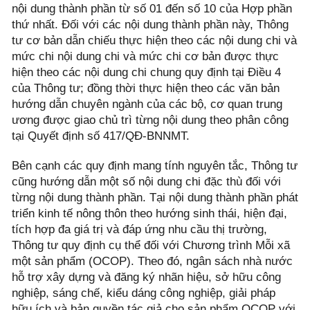
nội dung thành phần từ số 01 đến số 10 của Hợp phần
thứ nhất. Đối với các nội dung thành phần này, Thông
tư cơ bản dẫn chiếu thực hiện theo các nội dung chi và
mức chi nội dung chi và mức chi cơ bản được thực
hiện theo các nội dung chi chung quy định tại Điều 4
của Thông tư; đồng thời thực hiện theo các văn bản
hướng dẫn chuyên ngành của các bộ, cơ quan trung
ương được giao chủ trì từng nội dung theo phân công
tại Quyết định số 417/QĐ-BNNMT.
Bên cạnh các quy định mang tính nguyên tắc, Thông tư
cũng hướng dẫn một số nội dung chi đặc thù đối với
từng nội dung thành phần. Tại nội dung thành phần phát
triển kinh tế nông thôn theo hướng sinh thái, hiện đại,
tích hợp đa giá trị và đáp ứng nhu cầu thị trường,
Thông tư quy định cụ thể đối với Chương trình Mỗi xã
một sản phẩm (OCOP). Theo đó, ngân sách nhà nước
hỗ trợ xây dựng và đăng ký nhãn hiệu, sở hữu công
nghiệp, sáng chế, kiểu dáng công nghiệp, giải pháp
hữu ích và bản quyền tác giả cho sản phẩm OCOP với