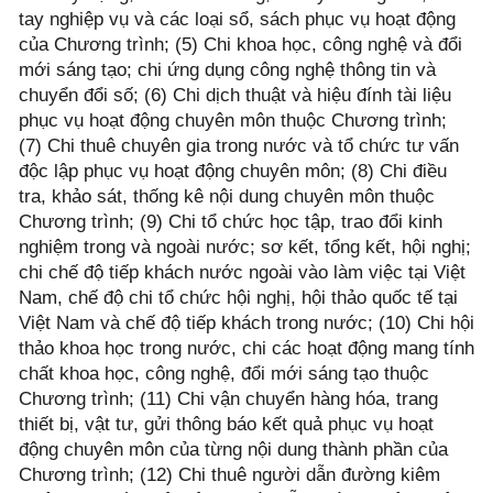
tay nghiệp vụ và các loại sổ, sách phục vụ hoạt động
của Chương trình; (5) Chi khoa học, công nghệ và đổi
mới sáng tạo; chi ứng dụng công nghệ thông tin và
chuyển đổi số; (6) Chi dịch thuật và hiệu đính tài liệu
phục vụ hoạt động chuyên môn thuộc Chương trình;
(7) Chi thuê chuyên gia trong nước và tổ chức tư vấn
độc lập phục vụ hoạt động chuyên môn; (8) Chi điều
tra, khảo sát, thống kê nội dung chuyên môn thuộc
Chương trình; (9) Chi tổ chức học tập, trao đổi kinh
nghiệm trong và ngoài nước; sơ kết, tổng kết, hội nghị;
chi chế độ tiếp khách nước ngoài vào làm việc tại Việt
Nam, chế độ chi tổ chức hội nghị, hội thảo quốc tế tại
Việt Nam và chế độ tiếp khách trong nước; (10) Chi hội
thảo khoa học trong nước, chi các hoạt động mang tính
chất khoa học, công nghệ, đổi mới sáng tạo thuộc
Chương trình; (11) Chi vận chuyển hàng hóa, trang
thiết bị, vật tư, gửi thông báo kết quả phục vụ hoạt
động chuyên môn của từng nội dung thành phần của
Chương trình; (12) Chi thuê người dẫn đường kiêm