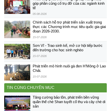
góp phần củng cố trụ đỡ của các ngành kinh
tế
05-08-2026
Chính sách hỗ trợ phát triển sản xuất trong
thực các Chương trình mục tiêu quốc gia giai
đoạn 2026-2030.
15-07-2026
Sơn Vĩ - Trao sinh kế, mở cơ hội tiếp bước
đến trường cho học sinh nghèo
15-07-2026
Phát triển mô hình nuôi gà đen H’Mông ở Lao
Chải.
15-07-2026
TIN CÙNG CHUYÊN MỤC
Tăng cường bảo tồn, phát triển bền vững
quần thể chè Shan tuyết cổ thụ và cây chè di
sản