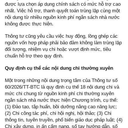
được lựa chọn áp dụng chính sách có mức hỗ trợ cao
nhất. Việc hỗ trợ, thanh quyết toán trùng lặp cùng một
nội dung từ nhiều nguồn kinh phí ngân sách nhà nước
không được thực hiện.
Thông tư cũng yêu cầu việc huy động, lồng ghép các
nguồn vốn hợp pháp phải bảo đảm không làm trùng lặp
đối tượng, nhiệm vụ chi hoặc vượt định mức, tiêu
chuẩn hỗ trợ theo quy định.
Quy định cụ thể các nội dung chi thường xuyên
Một trong những nội dung trọng tâm của Thông tư số
60/2026/TT-BTC là quy định cụ thể 18 nội dung chi và
mức chi chung từ nguồn kinh phí chi thường xuyên
ngân sách nhà nước thực hiện Chương trình, cụ thể:
(1) Đào tạo, tập huấn, bồi dưỡng nâng cao năng lực;
(2) Chi công tác phí, chi hội nghị, hội thảo; (3) Chi
thông tin, tuyên truyền, phổ biến giáo dục pháp luật; (4)
Chi xây dựng, in ấn cẩm nang, sổ tay hướng dẫn, sổ