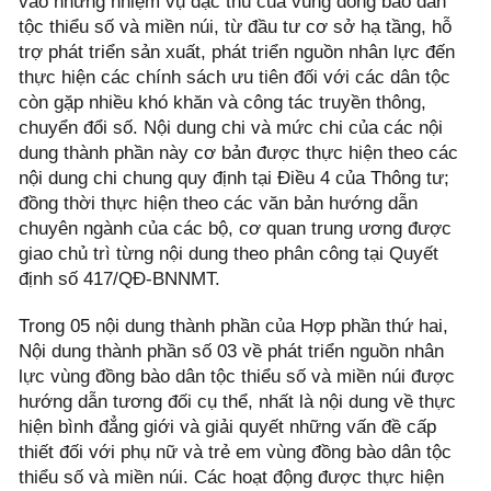
vào những nhiệm vụ đặc thù của vùng đồng bào dân
tộc thiểu số và miền núi, từ đầu tư cơ sở hạ tầng, hỗ
trợ phát triển sản xuất, phát triển nguồn nhân lực đến
thực hiện các chính sách ưu tiên đối với các dân tộc
còn gặp nhiều khó khăn và công tác truyền thông,
chuyển đổi số. Nội dung chi và mức chi của các nội
dung thành phần này cơ bản được thực hiện theo các
nội dung chi chung quy định tại Điều 4 của Thông tư;
đồng thời thực hiện theo các văn bản hướng dẫn
chuyên ngành của các bộ, cơ quan trung ương được
giao chủ trì từng nội dung theo phân công tại Quyết
định số 417/QĐ-BNNMT.
Trong 05 nội dung thành phần của Hợp phần thứ hai,
Nội dung thành phần số 03 về phát triển nguồn nhân
lực vùng đồng bào dân tộc thiểu số và miền núi được
hướng dẫn tương đối cụ thể, nhất là nội dung về thực
hiện bình đẳng giới và giải quyết những vấn đề cấp
thiết đối với phụ nữ và trẻ em vùng đồng bào dân tộc
thiểu số và miền núi. Các hoạt động được thực hiện